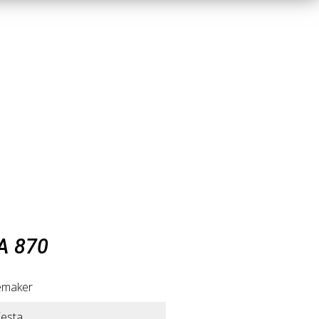
A 870
emaker
iesta