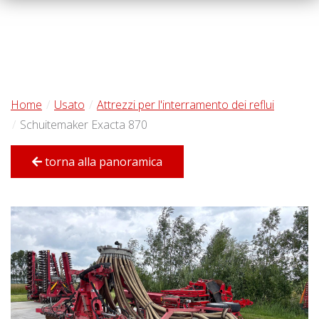
Home
Usato
Attrezzi per l'interramento dei reflui
Schuitemaker Exacta 870
torna alla panoramica