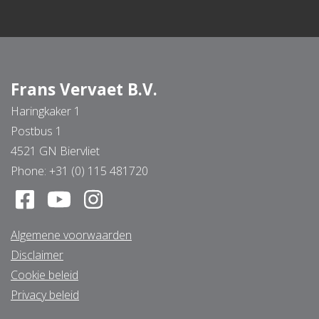
Frans Vervaet B.V.
Haringkaker 1
Postbus 1
4521 GN Biervliet
Phone:
+31 (0) 115 481720
Algemene voorwaarden
Disclaimer
Cookie beleid
Privacy beleid