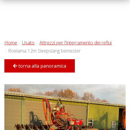
Home
Usato
Attrezzi per l'interramento dei reflui
Roelama 12m Sleepslang bemester
torna alla panoramica