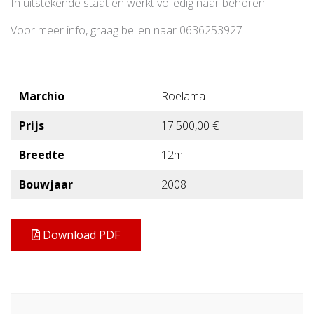
In uitstekende staat en werkt volledig naar behoren
Voor meer info, graag bellen naar 0636253927
Marchio
Roelama
Prijs
17.500,00 €
Breedte
12m
Bouwjaar
2008
Download PDF